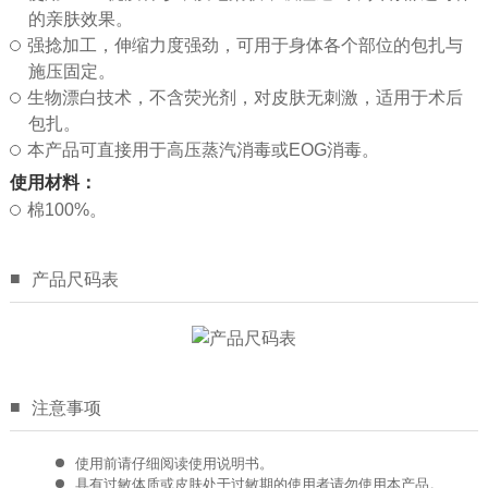
心
的亲肤效果。
强捻加工，伸缩力度强劲，可用于身体各个部位的包扎与
医
施压固定。
生物漂白技术，不含荧光剂，对皮肤无刺激，适用于术后
学
包扎。
本产品可直接用于高压蒸汽消毒或EOG消毒。
常
使用材料：
棉100%。
识
联
■
产品尺码表
系
我
■
注意事项
们
使用前请仔细阅读使用说明书。
Language
具有过敏体质或皮肤处于过敏期的使用者请勿使用本产品。