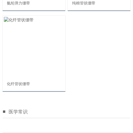
氨纶弹力绷带
纯棉管状绷带
化纤管状绷带
■
医学常识