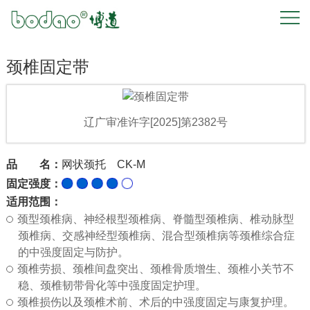
首
页
颈椎固定带
关
于
辽广审准许字[2025]第2382号
我
品 名：
网状颈托 CK-M
们
固定强度：
适用范围：
产
颈型颈椎病、神经根型颈椎病、脊髓型颈椎病、椎动脉型
颈椎病、交感神经型颈椎病、混合型颈椎病等颈椎综合症
品
的中强度固定与防护。
颈椎劳损、颈椎间盘突出、颈椎骨质增生、颈椎小关节不
中
稳、颈椎韧带骨化等中强度固定护理。
颈椎损伤以及颈椎术前、术后的中强度固定与康复护理。