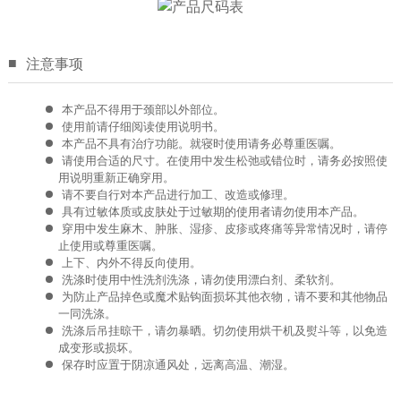
■
注意事项
本产品不得用于颈部以外部位。
使用前请仔细阅读使用说明书。
本产品不具有治疗功能。就寝时使用请务必尊重医嘱。
请使用合适的尺寸。在使用中发生松弛或错位时，请务必按照使
用说明重新正确穿用。
请不要自行对本产品进行加工、改造或修理。
具有过敏体质或皮肤处于过敏期的使用者请勿使用本产品。
穿用中发生麻木、肿胀、湿疹、皮疹或疼痛等异常情况时，请停
止使用或尊重医嘱。
上下、内外不得反向使用。
洗涤时使用中性洗剂洗涤，请勿使用漂白剂、柔软剂。
为防止产品掉色或魔术贴钩面损坏其他衣物，请不要和其他物品
一同洗涤。
洗涤后吊挂晾干，请勿暴晒。切勿使用烘干机及熨斗等，以免造
成变形或损坏。
保存时应置于阴凉通风处，远离高温、潮湿。