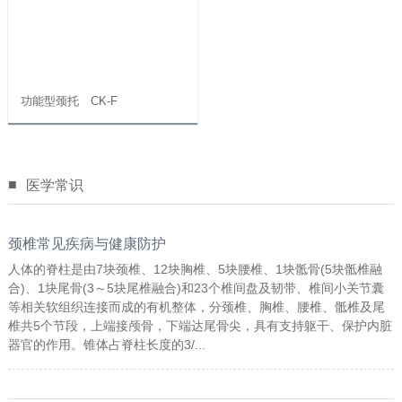
功能型颈托 CK-F
■
医学常识
颈椎常见疾病与健康防护
人体的脊柱是由7块颈椎、12块胸椎、5块腰椎、1块骶骨(5块骶椎融
合)、1块尾骨(3～5块尾椎融合)和23个椎间盘及韧带、椎间小关节囊
等相关软组织连接而成的有机整体，分颈椎、胸椎、腰椎、骶椎及尾
椎共5个节段，上端接颅骨，下端达尾骨尖，具有支持躯干、保护内脏
器官的作用。锥体占脊柱长度的3/...