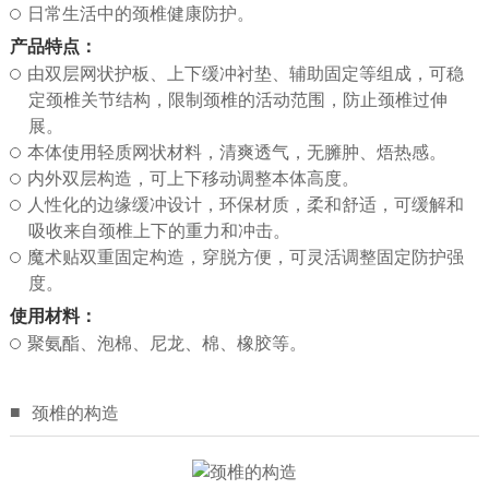
心
日常生活中的颈椎健康防护。
产品特点：
医
由双层网状护板、上下缓冲衬垫、辅助固定等组成，可稳
定颈椎关节结构，限制颈椎的活动范围，防止颈椎过伸
学
展。
本体使用轻质网状材料，清爽透气，无臃肿、焐热感。
常
内外双层构造，可上下移动调整本体高度。
人性化的边缘缓冲设计，环保材质，柔和舒适，可缓解和
识
吸收来自颈椎上下的重力和冲击。
魔术贴双重固定构造，穿脱方便，可灵活调整固定防护强
联
度。
使用材料：
系
聚氨酯、泡棉、尼龙、棉、橡胶等。
我
■
颈椎的构造
们
Language