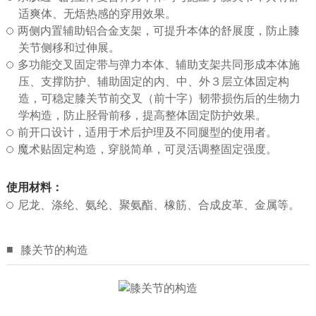
心
适爽体、无焐热感的穿用效果。
两侧内置辅助铝合金支架，可提升本体的舒展度，防止膝
医
关节侧移和过伸展。
多功能交叉固定带与弹力本体、辅助支架共同形成本体施
学
压、支撑防护、辅助固定的内、中、外３层立体固定构
造，可稳定膝关节前交叉（前十字）韧带损伤后的生物力
常
学构造，防止胫骨前移，提高整体固定防护效果。
前开口设计，适用于术后护理及不同腿型的使用者。
识
魔术贴固定构造，穿脱简单，可灵活调整固定强度。
联
使用材料：
尼龙、涤纶、氨纶、聚氨酯、橡筋、合成皮革、金属等。
系
我
■
膝关节的构造
们
Language