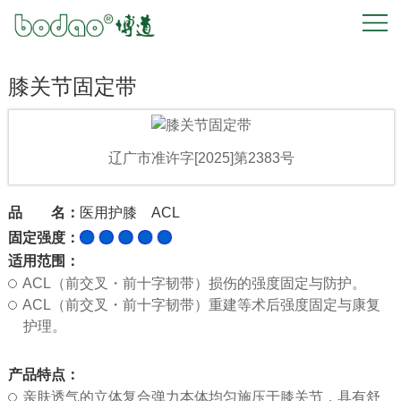
首
页
膝关节固定带
关
于
辽广市准许字[2025]第2383号
我
品 名：
医用护膝 ACL
们
固定强度：
适用范围：
产
ACL（前交叉・前十字韧带）损伤的强度固定与防护。
ACL（前交叉・前十字韧带）重建等术后强度固定与康复
品
护理。
中
产品特点：
亲肤透气的立体复合弹力本体均匀施压于膝关节，具有舒