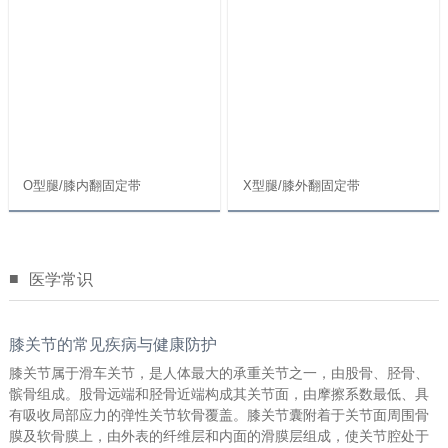
O型腿/膝内翻固定带
X型腿/膝外翻固定带
■
医学常识
膝关节的常见疾病与健康防护
膝关节属于滑车关节，是人体最大的承重关节之一，由股骨、胫骨、
髌骨组成。股骨远端和胫骨近端构成其关节面，由摩擦系数最低、具
有吸收局部应力的弹性关节软骨覆盖。膝关节囊附着于关节面周围骨
膜及软骨膜上，由外表的纤维层和内面的滑膜层组成，使关节腔处于