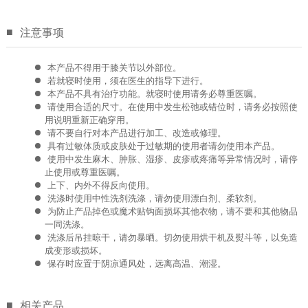
■
注意事项
本产品不得用于膝关节以外部位。
若就寝时使用，须在医生的指导下进行。
本产品不具有治疗功能。就寝时使用请务必尊重医嘱。
请使用合适的尺寸。在使用中发生松弛或错位时，请务必按照使
用说明重新正确穿用。
请不要自行对本产品进行加工、改造或修理。
具有过敏体质或皮肤处于过敏期的使用者请勿使用本产品。
使用中发生麻木、肿胀、湿疹、皮疹或疼痛等异常情况时，请停
止使用或尊重医嘱。
上下、内外不得反向使用。
洗涤时使用中性洗剂洗涤，请勿使用漂白剂、柔软剂。
为防止产品掉色或魔术贴钩面损坏其他衣物，请不要和其他物品
一同洗涤。
洗涤后吊挂晾干，请勿暴晒。切勿使用烘干机及熨斗等，以免造
成变形或损坏。
保存时应置于阴凉通风处，远离高温、潮湿。
■
相关产品